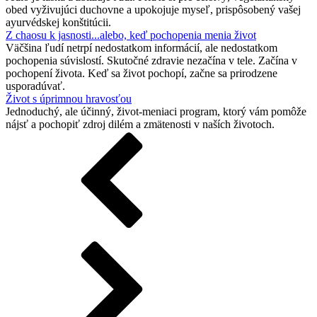
obed vyživujúci duchovne a upokojuje myseľ, prispôsobený vašej
ayurvédskej konštitúcii.
Z chaosu k jasnosti...alebo, keď pochopenia menia život
Väčšina ľudí netrpí nedostatkom informácií, ale nedostatkom
pochopenia súvislostí. Skutočné zdravie nezačína v tele. Začína v
pochopení života. Keď sa život pochopí, začne sa prirodzene
usporadúvať.
Život s úprimnou hravosťou
Jednoduchý, ale účinný, život-meniaci program, ktorý vám pomôže
nájsť a pochopiť zdroj dilém a zmätenosti v naších životoch.