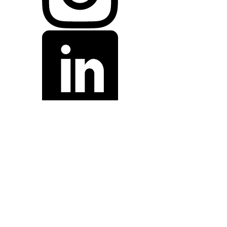
TEL: +421 907 145 729
info@priya.sk
Obchodné podmienky
Ochrana osobných údajov
Reklamačný
poriadok