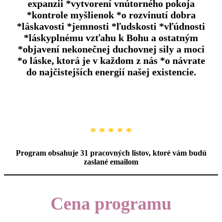
expanzii *vytvorení vnútorného pokoja
*kontrole myšlienok *o rozvinutí dobra
*láskavosti *jemnosti *ľudskosti *vľúdnosti
*láskyplnému vzťahu k Bohu a ostatným
*objavení nekonečnej duchovnej sily a moci
*o láske, ktorá je v každom z nás *o návrate
do najčistejších energií našej existencie.
* * * * *
Program obsahuje 31 pracovných listov, ktoré vám budú
zaslané emailom
Cena programu