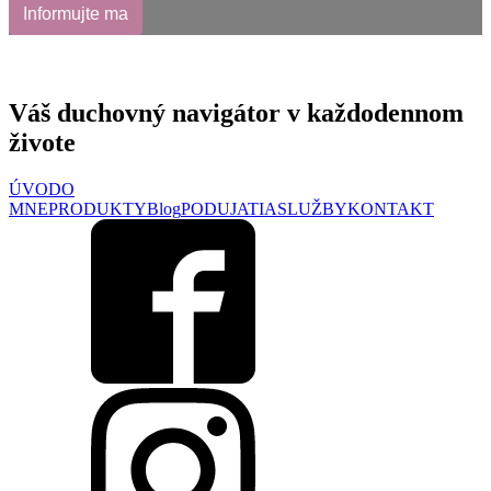
Informujte ma
Váš duchovný
navigátor v
každodennom
živote
ÚVOD
O
MNE
PRODUKTY
Blog
PODUJATIA
SLUŽBY
KONTAKT