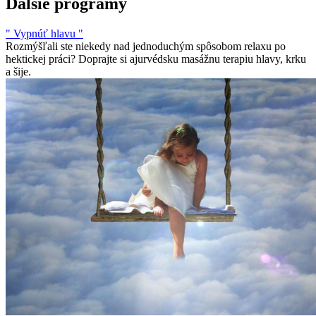
Ďalšie programy
" Vypnúť hlavu "
Rozmýšľali ste niekedy nad jednoduchým spôsobom relaxu po
hektickej práci? Doprajte si ajurvédsku masážnu terapiu hlavy, krku
a šije.