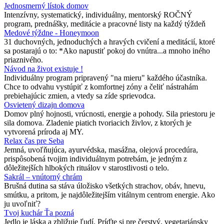
Jednosmerný lístok domov
Intenzívny, systematický, individuálny, mentorský ROČNÝ
program, prednášky, meditácie a pracovné listy na každý týždeň
Medové týždne - Honeymoon
31 duchovných, jednoduchých a hravých cvičení a meditácií, ktoré
sa postarajú o to: *Ako napustiť pokoj do vnútra...a mnoho iného
priaznivého.
Návod na život existuje !
Individuálny program pripravený "na mieru" každého účastníka.
Chce to odvahu vystúpiť z komfortnej zóny a čeliť nástrahám
prebiehajúcic zmien, a vtedy sa zíde sprievodca.
Osvietený dizajn domova
Domov plný hojnosti, vrúcnosti, energie a pohody. Sila priestoru je
sila domova. Zladenie piatich tvoriacich živlov, z ktorých je
vytvorená príroda aj MY.
Relax čas pre Seba
Jemná, uvoľňujúca, ayurvédska, masážna, olejová procedúra,
prispôsobená tvojim individuálnym potrebám, je jedným z
dôležitejších hlbokých rituálov v starostlivosti o telo.
Sakrál – vnútorný chrám
Brušná dutina sa stáva úložisko všetkých strachov, obáv, hnevu,
smútku, a pritom, je najdôležitejším vitálnym centrom energie. Ako
ju uvoľniť?
Tvoj kuchár Ťa pozná
Jedlo je láska a zbližuje ľudí. Príďte si pre čerstvý, vegetariánsky