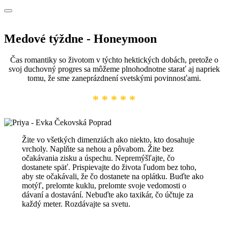
Medové týždne - Honeymoon
Čas romantiky so životom v týchto hektických dobách, pretože o
svoj duchovný progres sa môžeme plnohodnotne starať aj napriek
tomu, že sme zaneprázdnení svetskými povinnosťami.
* * * * *
Žite vo všetkých dimenziách ako niekto, kto dosahuje
vrcholy. Naplňte sa nehou a pôvabom. Žite bez
očakávania zisku a úspechu. Nepremýšľajte, čo
dostanete späť. Prispievajte do života ľudom bez toho,
aby ste očakávali, že čo dostanete na oplátku. Buďte ako
motýľ, prelomte kuklu, prelomte svoje vedomosti o
dávaní a dostavání. Nebuďte ako taxikár, čo účtuje za
každý meter. Rozdávajte sa svetu.