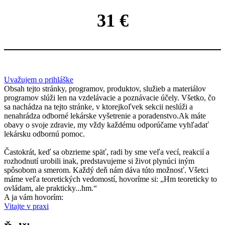
31 €
Uvažujem o prihláške
Obsah tejto stránky, programov, produktov, služieb a materiálov
programov slúži len na vzdelávacie a poznávacie účely. Všetko, čo
sa nachádza na tejto stránke, v ktorejkoľvek sekcii neslúži a
nenahrádza odborné lekárske vyšetrenie a poradenstvo.Ak máte
obavy o svoje zdravie, my vždy každému odporúčame vyhľadať
lekársku odbornú pomoc.
Častokrát, keď sa obzrieme späť, radi by sme veľa vecí, reakcií a
rozhodnutí urobili inak, predstavujeme si život plynúci iným
spôsobom a smerom. Každý deň nám dáva túto možnosť. Všetci
máme veľa teoretických vedomostí, hovoríme si: „Hm teoreticky to
ovládam, ale prakticky...hm.“
A ja vám hovorím:
Vitajte v praxi